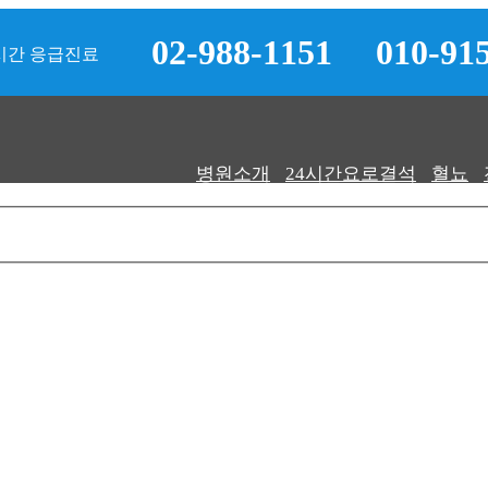
02-988-1151
010-91
시간 응급진료
병원소개
24시간요로결석
혈뇨