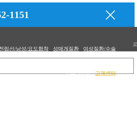
52-1151
전립선/남성/요도협착
성매개질환
여성질환/수술
피부레이저
고객센터